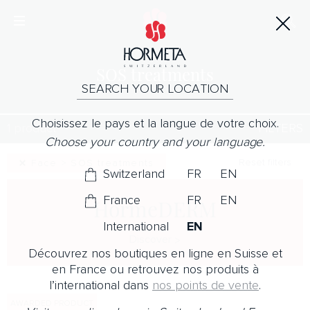
SOS treatments
SEARCH YOUR LOCATION
Choisissez le pays et la langue de votre choix.
1 product
FILTERS
Choose your country and your language.
Reset filters
Face > SOS treatments
Switzerland
FR
EN
France
FR
EN
HormeDERM
International
EN
Discover
Découvrez nos boutiques en ligne en Suisse et
en France ou retrouvez nos produits à
l’international dans
nos points de vente
.
AWARDED PRODUCT