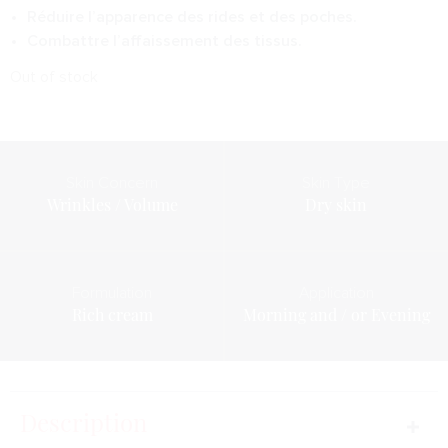
Réduire l’apparence des rides et des poches.
Combattre l’affaissement des tissus.
Out of stock
Skin Concern
Skin Type
Wrinkles / Volume
Dry skin
Formulation
Application
Rich cream
Morning and / or Evening
Description