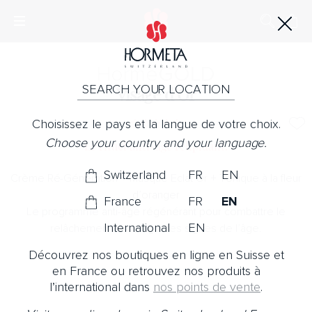
Horme
GOLD
SEARCH YOUR LOCATION
Visage d’Or
Choisissez le pays et la langue de votre choix.
Choose your country and your language.
Le rituel anti-âge relipidant.
Switzerland
FR
EN
Crème Ré-Génération + Masque Eclat Or + Tonique à la fleur
d’oranger
France
FR
EN
Le programme anti-âge régénérant pour combattre le
International
EN
relâchement et corriger les signes de l’âge.
Découvrez nos boutiques en ligne en Suisse et
en France ou retrouvez nos produits à
l’international dans
nos points de vente
.