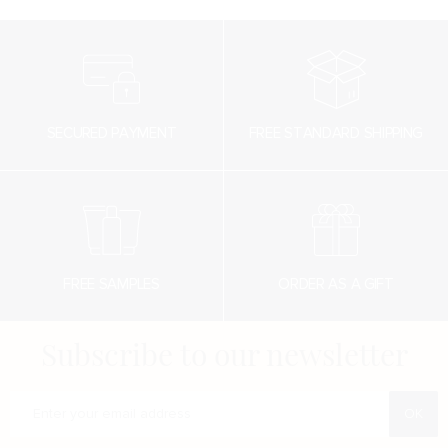
Eau Tonique à la fleur d’oranger : Une eau faciale
aux actifs adoucissants et apaisants, la touche finale
pour parfaire le rituel de soin
Instructions for use
SECURED PAYMENT
FREE STANDARD SHIPPING
FREE SAMPLES
ORDER AS A GIFT
Subscribe to our newsletter
Enter your e-mail address