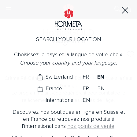
Horme
GOLD
SEARCH YOUR LOCATION
Visage d’Or
Choisissez le pays et la langue de votre choix.
Choose your country and your language.
Le rituel anti-âge relipidant.
Switzerland
FR
EN
Crème Ré-Génération + Masque Eclat Or + Tonique à la fleur
d’oranger
France
FR
EN
Le programme anti-âge régénérant pour combattre le
International
EN
relâchement et corriger les signes de l’âge.
Découvrez nos boutiques en ligne en Suisse et
en France ou retrouvez nos produits à
l’international dans
nos points de vente
.