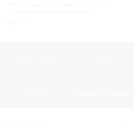
Réduire l’apparence des rides et des poches.
Combattre l’affaissement des tissus.
Out of stock
Skin Concern
Skin Type
Wrinkles / Volume
Dry skin
Formulation
Application
Rich cream
Morning and / or Evening
Description