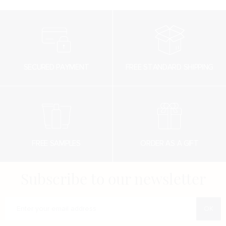
Eau Tonique à la fleur d’oranger : Une eau faciale
aux actifs adoucissants et apaisants, la touche finale
pour parfaire le rituel de soin
Instructions for use
SECURED PAYMENT
FREE STANDARD SHIPPING
FREE SAMPLES
ORDER AS A GIFT
Subscribe to our newsletter
Enter your e-mail address