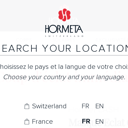
CORPS
SOLAIRES
EXCLUSIVITÉ
SEARCH YOUR LOCATIO
hoisissez le pays et la langue de votre choi
Coup d'éclat immédia
Choose your country and your language.
Switzerland
FR
EN
Horme
FLASH
Masque Eclat
FR
France
EN