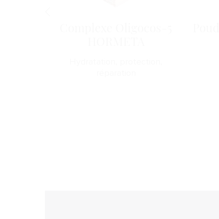
 B5
Complexe Oligocos-5
Poud
HORMETA
nfort
Hydratation, protection,
réparation