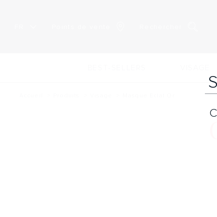
FR
Points de vente
Rechercher
BEST-SELLERS
VISAGE
Accueil
Produits
Visage
Masque Eclat Or
C