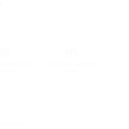
s
75%
95%
de fatigue sont
La peau est visiblement
ompés.
lissée.
ication unique.