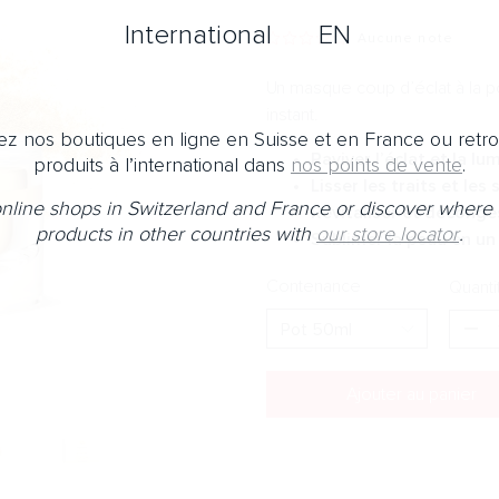
International
EN
Aucune note
Un masque coup d’éclat à la po
instant.
z nos boutiques en ligne en Suisse et en France ou retr
Raviver l’éclat et la lu
produits à l’international dans
nos points de vente
.
Lisser les traits et les
 online shops in Switzerland and France or discover where 
Revitaliser et déconge
products in other countries with
our store locator
.
Sublimer la peau en un
Contenance
Quanti
Ajouter au panier