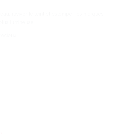
peau, raviver le teint et estomper les marques
 plus lumineuse.
récieux.