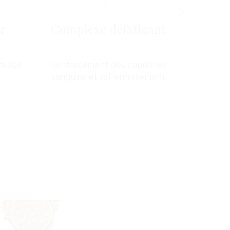
r
Complexe défatigant
Pr
ti-âge
Renforcement des capillaires
Hydr
sanguins et raffermissement