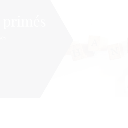
 primés
sés