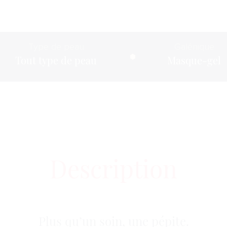
Type de peau
Galénique
Tout type de peau
Masque-gel
Description
Plus qu’un soin, une pépite.