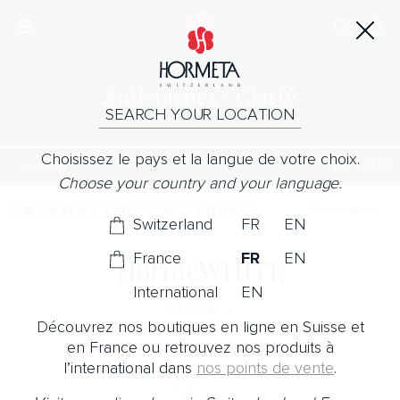
Anti-taches / Clarté
SEARCH YOUR LOCATION
Choisissez le pays et la langue de votre choix.
1 produit
FILTRER
Choose your country and your language.
Réinitialiser
Visage > Anti-taches / Clarté
Switzerland
FR
EN
France
FR
EN
HormeWHITE
International
EN
Découvrir
Découvrez nos boutiques en ligne en Suisse et
en France ou retrouvez nos produits à
l’international dans
nos points de vente
.