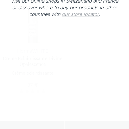
Visit our online shops in Switzerland and France
or discover where to buy our products in other
countries with
our store locator
.
Horme
WHITE
Crème Eclaircissante Divine
Opalescence
Crème éclaircissante
87
€