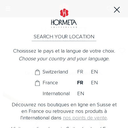
Horme
SOFT
SEARCH YOUR LOCATION
Crème douceur
Choisissez le pays et la langue de votre choix.
Choose your country and your language.
Le soin apaisant
Switzerland
FR
EN
Le soin quotidien des peaux sensibles.
France
FR
EN
International
EN
Découvrez nos boutiques en ligne en Suisse et
en France ou retrouvez nos produits à
l’international dans
nos points de vente
.