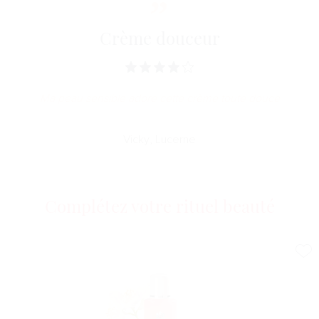
* Test réalisé par un institut dermatologique indépendant pendant
21 jours. ** Test réalisé par un institut dermatologique indépendant,
cinétique d’hydratation de 8 heures.
Crème douceur
Ma peau sensible adore cette crème toute douce
Vicky, Lucerne
Complétez votre rituel beauté