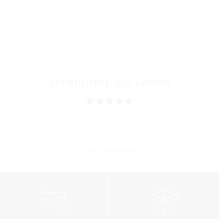
Les rides et ridules sont lissées.
*Sérum Anti-Âge Global, Test réalisés par un institut
dermatologique indépendant après 28 jours d'utilisation.
Sérum Anti-âge Global
L'efficacité est visible dès quelques jours
Diane, Interlaken