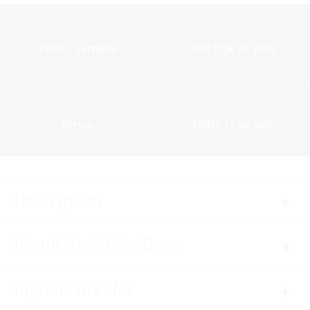
Problématique
Type de peau
Rides / Fermeté
Tout type de peau
Galénique
Application
Sérum
Matin et/ou soir
Description
Un sérum anti-âge global exceptionnel, ornée de
Résultats & Bénéfices
Diamant Noir, de Rose des Alpes suisses et du
complexe Oligocos-5 pour répondre aux exigences
Ingrédients clés
de la peau. Un sérum soyeux avec un effet « quick
break » qui se fond immédiatement sur la peau à