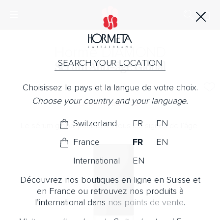
Horme DIAMOND
SEARCH YOUR LOCATION
Sérum Anti-âge Global
Choisissez le pays et la langue de votre choix.
Choose your country and your language.
Le secret anti-âge
Switzerland
FR
EN
Le sérum global pour cibler tous les signes de l’âge.
France
FR
EN
International
EN
Découvrez nos boutiques en ligne en Suisse et
en France ou retrouvez nos produits à
l’international dans
nos points de vente
.