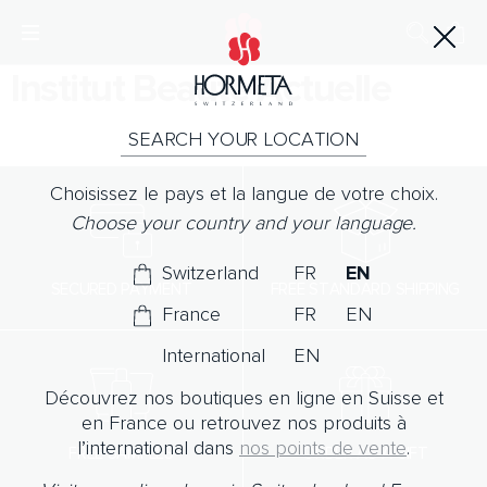
Institut Beaute-Actuelle
SEARCH YOUR LOCATION
Choisissez le pays et la langue de votre choix.
Choose your country and your language.
Switzerland
FR
EN
SECURED PAYMENT
FREE STANDARD SHIPPING
France
FR
EN
International
EN
Découvrez nos boutiques en ligne en Suisse et
en France ou retrouvez nos produits à
l’international dans
nos points de vente
.
FREE SAMPLES
ORDER AS A GIFT