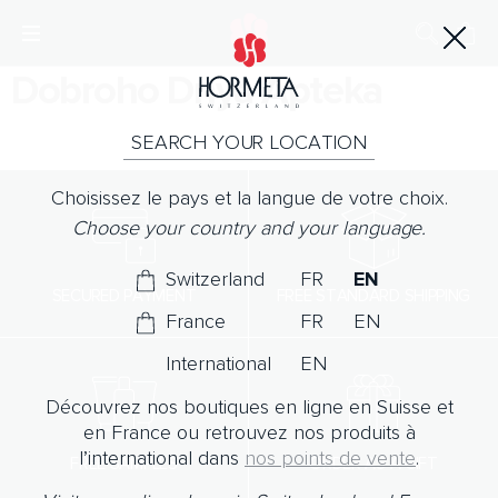
Dobroho Dnya Apteka
SEARCH YOUR LOCATION
Choisissez le pays et la langue de votre choix.
Choose your country and your language.
Switzerland
FR
EN
SECURED PAYMENT
FREE STANDARD SHIPPING
France
FR
EN
International
EN
Découvrez nos boutiques en ligne en Suisse et
en France ou retrouvez nos produits à
l’international dans
nos points de vente
.
FREE SAMPLES
ORDER AS A GIFT